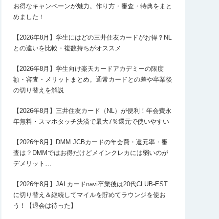
お得なキャンペーンが魅力。作り方・審査・特典をまと
めました！
【2026年8月】学生にはどの三井住友カードがお得？NL
との違いを比較・複数持ちがオススメ
【2026年8月】学生向け楽天カードアカデミーの限度
額・審査・メリットまとめ。通常カードとの差や卒業後
の切り替えを解説
【2026年8月】三井住友カード（NL）が便利！年会費永
年無料・スマホタッチ決済で最大7％還元で使いやすい
【2026年8月】DMM JCBカードの年会費・還元率・審
査は？DMMではお得だけどメインクレカには弱いのが
デメリット…
【2026年8月】JALカードnavi卒業後は20代CLUB-EST
に切り替え＆継続してマイルを貯めてラウンジを使お
う！【退会は待った】