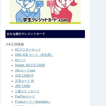
おもな紹介クレジットカード
※A-Z,50音順
ACマスターカード
ANA JCB カード（学生用）
dカード
Delight JACCS CARD
JALカードnavi
JCB CARD R
JCBカード W
JRE CARD
三菱ＵＦＪカード
PayPayカード
P-oneカード＜Standard＞