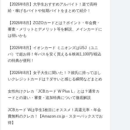
【2026年8月】大学生おすすめアルバイト！楽で高時
給・稼げるバイトや短期バイトをまとめて紹介！
【2026年8月】ZOZOカードとは？ポイント・年会費・
審査・メリットとデメリット等を解説、メインカードに
は弱いかも
【2026年8月】イオンカード ミニオンズはUSJ（ユニ
バ）で超お得！年パスを安く買える＆映画1,100円/税込
の特典が便利！
【2026年8月】女子大生に聞いた！？彼氏に持ってほし
いクレジットカードは？ダサいと感じる瞬間などまとめ
女性向けクレカ「JCBカード W Plus L」とは？通常カ
ードとの違い・審査・追加特典について徹底解説
JCBカード Wは学生1枚目にオススメ！高還元率・年会
費無料のクレカ！【Amazon.co.jp・スターバックスでお
得】