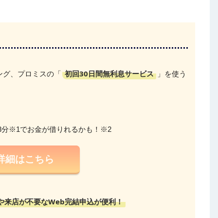
初回30日間無利息サービス
ング、プロミスの「
」を使う
3分※1でお金が借りれるかも！※2
詳細はこちら
や来店が不要なWeb完結申込が便利！