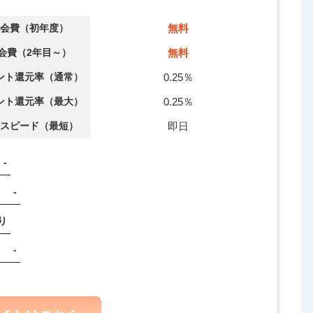
会費（初年度）
無料
会費（2年目～）
無料
ント還元率（通常）
0.25％
ント還元率（最大）
0.25％
スピード（最短）
即日
-
-
り
-