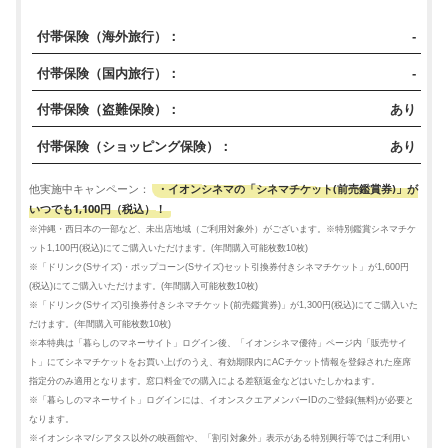
付帯保険（海外旅行）：
-
付帯保険（国内旅行）：
-
付帯保険（盗難保険）：
あり
付帯保険（ショッピング保険）：
あり
・イオンシネマの「シネマチケット(前売鑑賞券)」が
他実施中キャンペーン：
いつでも1,100円（税込）！
※沖縄・西日本の一部など、未出店地域（ご利用対象外）がございます。※特別鑑賞シネマチケ
ット1,100円(税込)にてご購入いただけます。(年間購入可能枚数10枚)
※「ドリンク(Sサイズ)・ポップコーン(Sサイズ)セット引換券付きシネマチケット」が1,600円
(税込)にてご購入いただけます。(年間購入可能枚数10枚)
※「ドリンク(Sサイズ)引換券付きシネマチケット(前売鑑賞券)」が1,300円(税込)にてご購入いた
だけます。(年間購入可能枚数10枚)
※本特典は「暮らしのマネーサイト」ログイン後、「イオンシネマ優待」ページ内「販売サイ
ト」にてシネマチケットをお買い上げのうえ、有効期限内にACチケット情報を登録された座席
指定分のみ適用となります。窓口料金での購入による差額返金などはいたしかねます。
※「暮らしのマネーサイト」ログインには、イオンスクエアメンバーIDのご登録(無料)が必要と
なります。
※イオンシネマ/シアタス以外の映画館や、「割引対象外」表示がある特別興行等ではご利用い