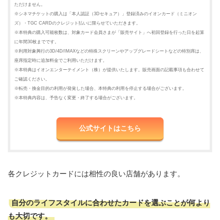
ただけません。
※シネマチケットの購入は「本人認証（3Dセキュア）」登録済みのイオンカード（ミニオン
ズ）・TGC CARDのクレジット払いに限らせていただきます。
※本特典の購入可能枚数は、対象カード会員さまが「販売サイト」へ初回登録を行った日を起算
に年間30枚までです。
※利用対象興行の3D/4D/IMAXなどの特殊スクリーンやアップグレードシートなどの特別席は、
座席指定時に追加料金でご利用いただけます。
※本特典はイオンエンターテイメント（株）が提供いたします。販売画面の記載事項も合わせて
ご確認ください。
※転売・換金目的の利用が発覚した場合、本特典の利用を停止する場合がございます。
※本特典内容は、予告なく変更・終了する場合がございます。
公式サイトはこちら
各クレジットカードには相性の良い店舗があります。
自分のライフスタイルに合わせたカードを選ぶことが何より
も大切です。