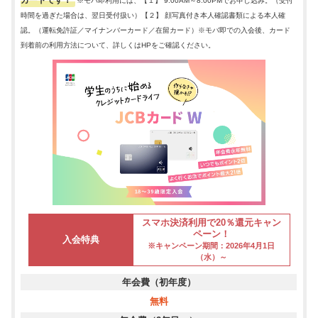
※モバ即利用には、【１】 9:00AM～8:00PMでお申し込み。（受付
時間を過ぎた場合は、翌日受付扱い）【２】 顔写真付き本人確認書類による本人確
認。（運転免許証／マイナンバーカード／在留カード）※モバ即での入会後、カード
到着前の利用方法について、詳しくはHPをご確認ください。
スマホ決済利用で20％還元キャン
ペーン！
入会特典
※キャンペーン期間：2026年4月1日
（水）～
年会費（初年度）
無料