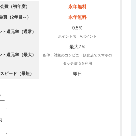
会費（初年度）
永年無料
会費（2年目～）
永年無料
0.5％
ント還元率（通常）
ポイント名：Vポイント
最大7％
ント還元率（最大）
条件：対象のコンビニ・飲食店でスマホの
タッチ決済を利用
スピード（最短）
即日
）
-
り
-