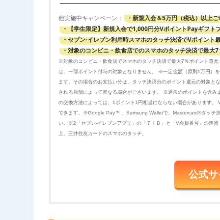
・新規入会＆5万円（税込）以上ご利
他実施中キャンペーン：
・【学生限定】新規入会で1,000円分VポイントPayギフト
・セブン-イレブン利用時スマホのタッチ決済でVポイント最
・対象のコンビニ・飲食店でのスマホのタッチ決済で最大7
※対象のコンビニ・飲食店でスマホのタッチ決済で最大7％ポイント還元 
は、一部ポイント付与の対象となりません。 ※一定金額（原則1万円）
ます。その場合のお支払い分は、タッチ決済分のポイント還元の対象と
される店舗によって異なる場合がございます。 ※通常のポイントを含み
の交換方法によっては、1ポイント1円相当にならない場合があります。 Vis
できます。※Google Pay™ 、Samsung Walletで、Maste
い。※2「セブン-イレブンアプリ」の「７ｉＤ」と「V会員番号」の連携
上、三井住友カードのスマホのタッチ。
公式サ