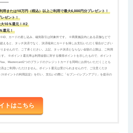
用または10万円（税込）以上ご利用で最大6,000円分プレゼント！
プレゼント！
大10％還元！※2
％還元！
※iD、カードの差し込み、磁気取引は対象外です。 ※商業施設内にある店舗などで
を超えると、タッチ決済でなく、決済端末にカードを挿しお支払いただく場合がござい
なりませんので、ご了承ください。上記、タッチ決済とならない金額の上限は、ご利用
ます。 ※ポイント還元率は利用金額に対する獲得ポイントを示したもので、ポイント
a、Mastercard2つのブランドのクレジットカードを同時にお持ちいただくことも
rcard®タッチ決済はご利用いただけません。ポイント還元は受けられませんので、ご注意くださ
（Vポイントの利用設定）を行い、支払いの際に「セブン-イレブンアプリ」を提示の
イトはこちら