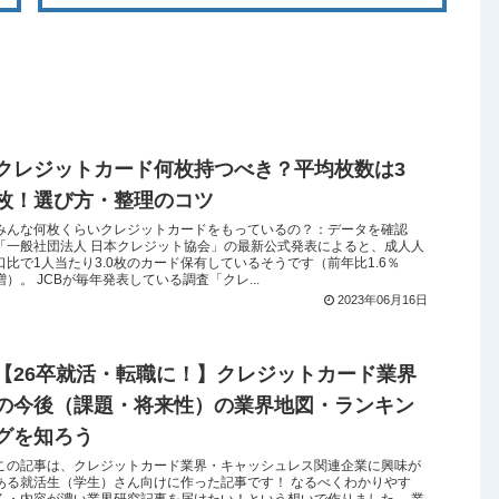
クレジットカード何枚持つべき？平均枚数は3
枚！選び方・整理のコツ
みんな何枚くらいクレジットカードをもっているの？：データを確認
「一般社団法人 日本クレジット協会」の最新公式発表によると、成人人
口比で1人当たり3.0枚のカード保有しているそうです（前年比1.6％
増）。 JCBが毎年発表している調査「クレ...
2023年06月16日
【26卒就活・転職に！】クレジットカード業界
の今後（課題・将来性）の業界地図・ランキン
グを知ろう
この記事は、クレジットカード業界・キャッシュレス関連企業に興味が
ある就活生（学生）さん向けに作った記事です！ なるべくわかりやす
く・内容が濃い業界研究記事を届けたい！という想いで作りました。 業