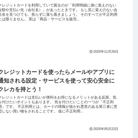
クレジットカードを利用していて困るのが「利用明細に身に覚えのない
金額や支払い先（会社名）」があったときです。 もし見に覚えのない会
社名を見つけても、焦らずに落ち着きましょう。 そのすべてが不正利用
とは限りません。 実は「商品・サービスを販売...
2025年11月26日
クレジットカードを使ったらメールやアプリに
通知される設定・サービスを使って安心安全に
クレカを持とう！
クレジットカードは支払いが便利＆お得になるメリットがある反面、気
を付けたいポイントもあります。 気を付けたいことの一つが「不正利
用」です。 不正利用とは、カードの情報が抜かれ悪意のある第三者に意
図しない買い物をされることです。 仮に不正利用...
2025年05月22日