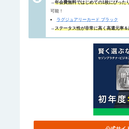
→
年会費無料ではじめての1枚にぴった
可能！
ラグジュアリーカード ブラック
→
ステータス性が非常に高く高還元率＆
公式サイ